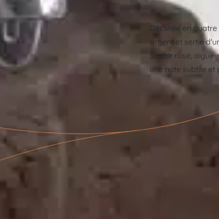
Déclinée en quatre c
argent et sertie d'u
Saphir rose, aigue-
une note subtile et